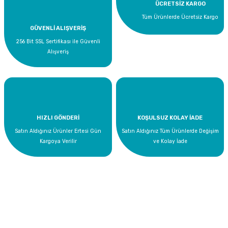
ÜCRETSİZ KARGO
Tüm Ürünlerde Ücretsiz Kargo
GÜVENLİ ALIŞVERİŞ
256 Bit SSL Sertifikası ile Güvenli
Alışveriş
HIZLI GÖNDERİ
KOŞULSUZ KOLAY İADE
SPP Superpool SuperchlorLQ Sıvı Klor 25 KG Havuz Kimyasalı
Satın Aldığınız Ürünler Ertesi Gün
Satın Aldığınız Tüm Ürünlerde Değişim
Kargoya Verilir
ve Kolay İade
1.423,72 TL
Bize Ulaşın
0 535 454 05 63