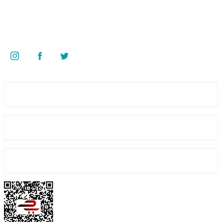
Superkim Kimya. San. ve Tic. A.Ş
Kazım Karabekir Mah. 6907/2 Sk. No:12 Torbalı/İzmir
Bizi Takip Edin
Üyelik
Kurumsal
GTX Goldenpool Chlor 56 Toz Klor 56 GR 10 KG Havuz Kimyasalı
Alışveriş
1.642,10 TL