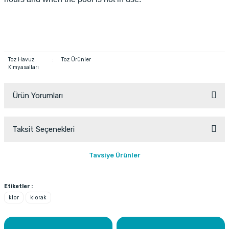
Toz Havuz
:
Toz Ürünler
Kimyasalları
Ürün Yorumları
Taksit Seçenekleri
Bu ürüne ilk yorumu siz yapın!
Tavsiye Ürünler
Yorum Yaz
Fırsat Ürünü
Etiketler :
klor
klorak