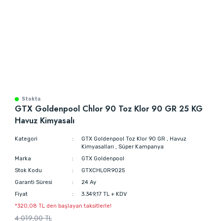
Stokta
GTX Goldenpool Chlor 90 Toz Klor 90 GR 25 KG
Havuz Kimyasalı
Kategori
GTX Goldenpool Toz Klor 90 GR
,
Havuz
Kimyasalları
,
Süper Kampanya
Marka
GTX Goldenpool
Stok Kodu
GTXCHLOR9025
Garanti Süresi
24 Ay
Fiyat
3.349,17 TL + KDV
*320,08 TL den başlayan taksitlerle!
4.019,00 TL