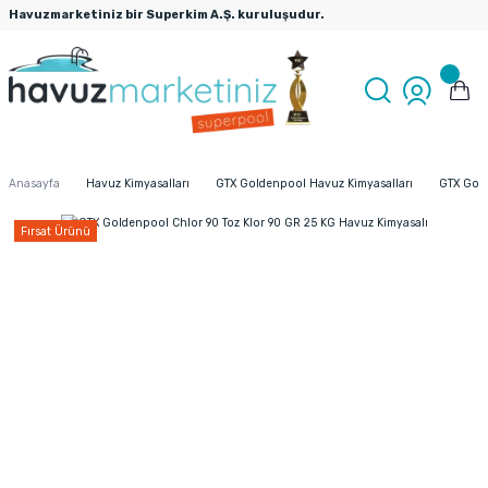
Havuzmarketiniz bir Superkim A.Ş. kuruluşudur.
Anasayfa
Havuz Kimyasalları
GTX Goldenpool Havuz Kimyasalları
GTX Gold
Fırsat Ürünü