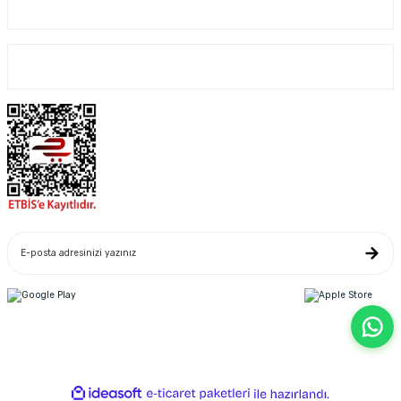
Kurumsal
Alışveriş
GTX Goldenpool Chlor 56 Toz Klor 56 GR 25 KG Havuz Kimyasalı
2.869,00 TL
3.459,00 TL
Yeniliklerden Haberdar Ol
Copyright© 2022. Kredi kartı bilgileriniz 256bit SSL sertifikası ile korunmaktadır.
ideasoft
ile
e-