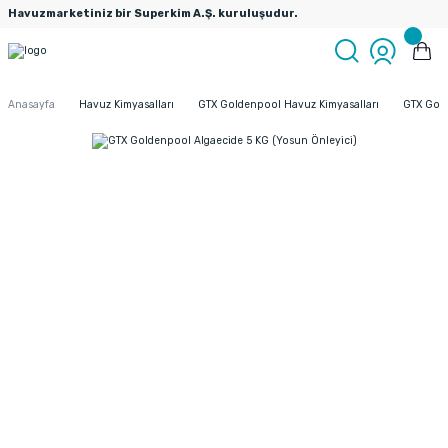
Havuzmarketiniz bir Superkim A.Ş. kuruluşudur.
Anasayfa
Havuz Kimyasalları
GTX Goldenpool Havuz Kimyasalları
GTX Gold