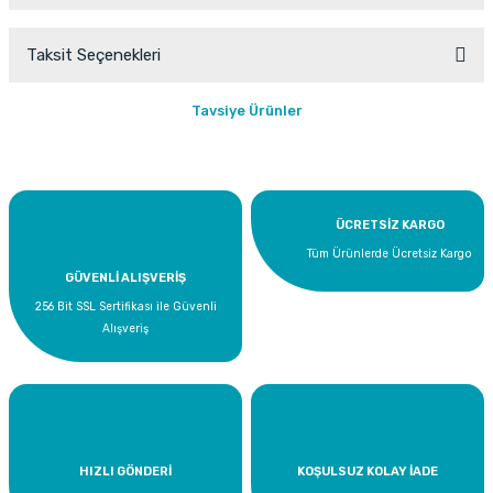
Taksit Seçenekleri
Bu ürüne ilk yorumu siz yapın!
Tavsiye Ürünler
Yorum Yaz
ÜCRETSİZ KARGO
Tüm Ürünlerde Ücretsiz Kargo
GÜVENLİ ALIŞVERİŞ
256 Bit SSL Sertifikası ile Güvenli
Alışveriş
HIZLI GÖNDERİ
KOŞULSUZ KOLAY İADE