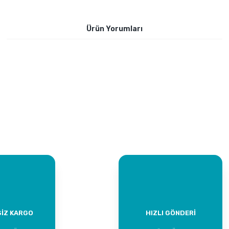
Ürün Yorumları
Bu ürüne ilk yorumu siz yapın!
Yorum Yaz
İZ KARGO
HIZLI GÖNDERİ