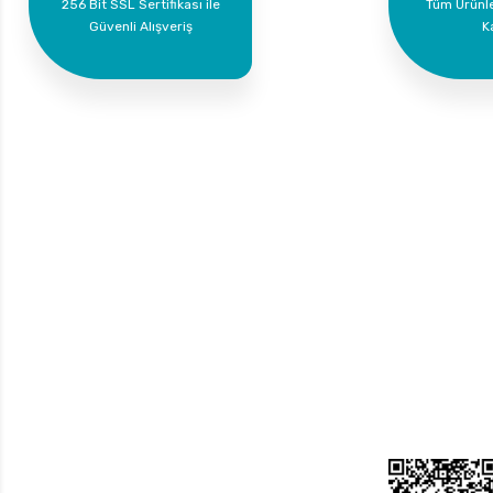
256 Bit SSL Sertifikası ile
Tüm Ürünl
Güvenli Alışveriş
K
Bize Ulaşın
Üyelik
Yeni Üyelik
0 535 454 05 63
Üye Girişi
Superkim Kimya. San. ve Tic. A.Ş
Kazım Karabekir Mah. 6907/2 Sk. No:12 Torbalı/İzmir
Bayi Girişi
Şifremi Unuttum
Bizi Takip Edin