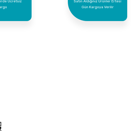
erde Ücretsiz
Satın Aldığınız Ürünler Ertesi
argo
Gün Kargoya Verilir
Kurumsal
Alışveriş
İletişim
Mesafeli Satış Söz
İletişim Formu
Gizlilik ve Güvenlik
Havale Bildirim Formu
İptal İade Koşullari
Kargo Takibi
Kişisel Veriler Polit