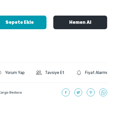
Sepete Ekle
Hemen Al
Yorum Yap
Tavsiye Et
Fiyat Alarmı
Kargo Bedava