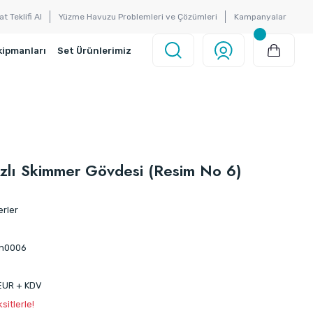
at Teklifi Al
Yüzme Havuzu Problemleri ve Çözümleri
Kampanyalar
kipmanları
Set Ürünlerimiz
zlı Skimmer Gövdesi (Resim No 6)
rler
n0006
EUR + KDV
itlerle!