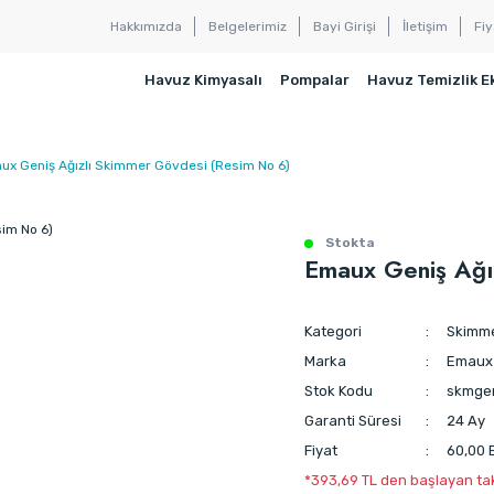
Hakkımızda
Belgelerimiz
Bayi Girişi
İletişim
Fiy
Havuz Kimyasalı
Pompalar
Havuz Temizlik E
ux Geniş Ağızlı Skimmer Gövdesi (Resim No 6)
Stokta
Emaux Geniş Ağı
Kategori
Skimme
Marka
Emaux
Stok Kodu
skmge
Garanti Süresi
24 Ay
Fiyat
60,00 
*393,69 TL den başlayan taks