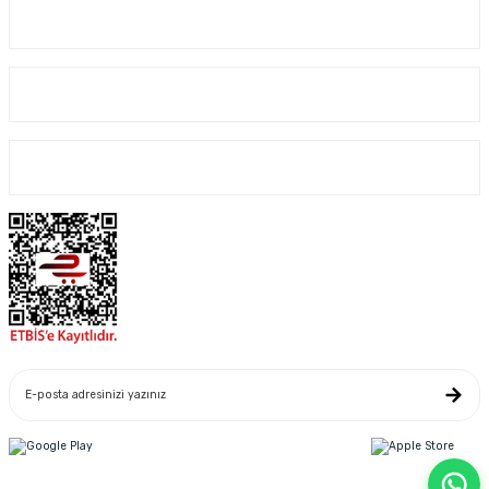
Üyelik
Kurumsal
Alışveriş
Yeniliklerden Haberdar Ol
Copyright© 2022. Kredi kartı bilgileriniz 256bit SSL sertifikası ile korunmaktadır.