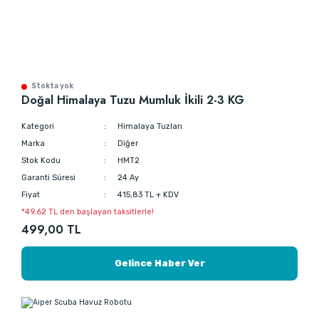
Stokta yok
Doğal Himalaya Tuzu Mumluk İkili 2-3 KG
Kategori
Himalaya Tuzları
Marka
Diğer
Stok Kodu
HMT2
Garanti Süresi
24 Ay
Fiyat
415,83 TL + KDV
*49,62 TL den başlayan taksitlerle!
499,00 TL
Gelince Haber Ver