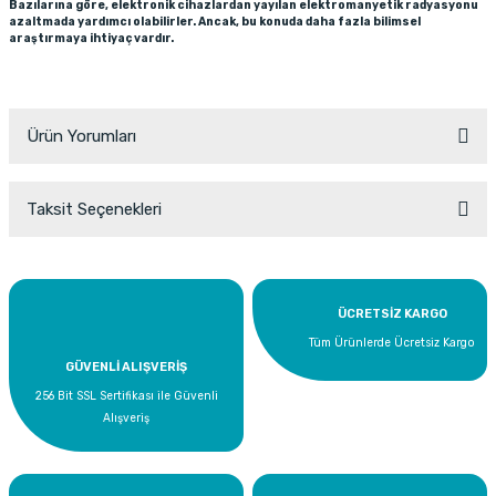
Bazılarına göre, elektronik cihazlardan yayılan elektromanyetik radyasyonu
azaltmada yardımcı olabilirler. Ancak, bu konuda daha fazla bilimsel
araştırmaya ihtiyaç vardır.
Ürün Yorumları
Taksit Seçenekleri
Bu ürüne ilk yorumu siz yapın!
Yorum Yaz
ÜCRETSİZ KARGO
Tüm Ürünlerde Ücretsiz Kargo
GÜVENLİ ALIŞVERİŞ
256 Bit SSL Sertifikası ile Güvenli
Alışveriş