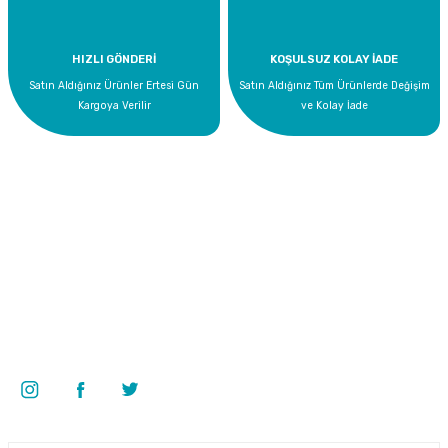
HIZLI GÖNDERİ
KOŞULSUZ KOLAY İADE
Satın Aldığınız Ürünler Ertesi Gün
Satın Aldığınız Tüm Ürünlerde Değişim
Kargoya Verilir
ve Kolay İade
Bize Ulaşın
0 535 454 05 63
Superkim Kimya. San. ve Tic. A.Ş
Kazım Karabekir Mah. 6907/2 Sk. No:12 Torbalı/İzmir
Bizi Takip Edin