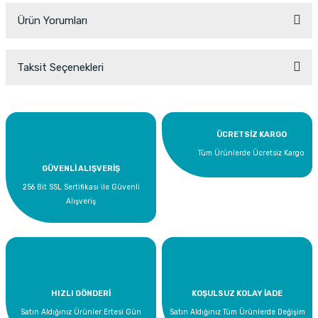
Ürün Yorumları
Taksit Seçenekleri
Bu ürüne ilk yorumu siz yapın!
Yorum Yaz
ÜCRETSİZ KARGO
Tüm Ürünlerde Ücretsiz Kargo
GÜVENLİ ALIŞVERİŞ
256 Bit SSL Sertifikası ile Güvenli
Alışveriş
HIZLI GÖNDERİ
KOŞULSUZ KOLAY İADE
Satın Aldığınız Ürünler Ertesi Gün
Satın Aldığınız Tüm Ürünlerde Değişim