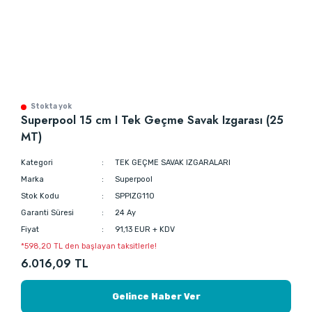
Stokta yok
Superpool 15 cm I Tek Geçme Savak Izgarası (25
MT)
Kategori
TEK GEÇME SAVAK IZGARALARI
Marka
Superpool
Stok Kodu
SPPIZG110
Garanti Süresi
24 Ay
Fiyat
91,13 EUR + KDV
*598,20 TL den başlayan taksitlerle!
6.016,09 TL
Gelince Haber Ver