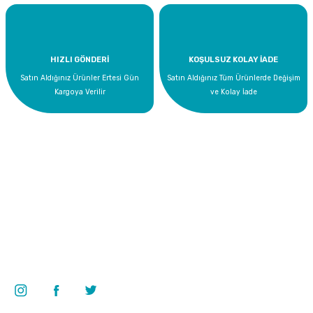
HIZLI GÖNDERİ
KOŞULSUZ KOLAY İADE
Satın Aldığınız Ürünler Ertesi Gün
Satın Aldığınız Tüm Ürünlerde Değişim
Kargoya Verilir
ve Kolay İade
Bize Ulaşın
0 535 454 05 63
Superkim Kimya. San. ve Tic. A.Ş
Kazım Karabekir Mah. 6907/2 Sk. No:12 Torbalı/İzmir
Bizi Takip Edin