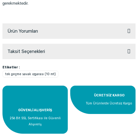
gerekmektedir.
Ürün Yorumları
Taksit Seçenekleri
Bu ürüne ilk yorumu siz yapın!
Etiketler :
tek geçme savak ızgarası (10 mt)
Yorum Yaz
ÜCRETSİZ KARGO
Tüm Ürünlerde Ücretsiz Kargo
GÜVENLİ ALIŞVERİŞ
256 Bit SSL Sertifikası ile Güvenli
Alışveriş