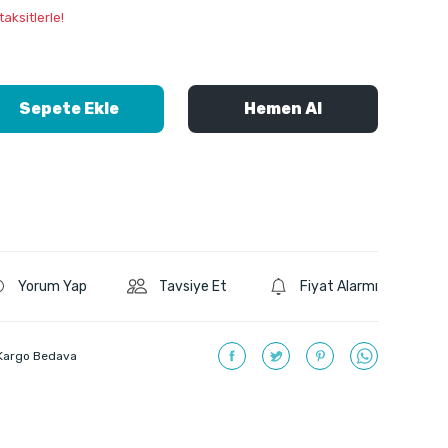
aksitlerle!
Sepete Ekle
Hemen Al
Yorum Yap
Tavsiye Et
Fiyat Alarmı
Kargo Bedava