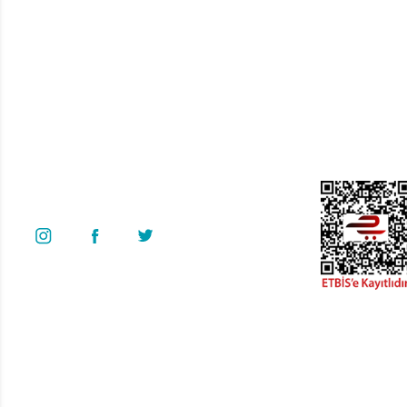
Saci Magnus Seris 12,5 - 15 Hp Difüzör (2.850 Rpm)(Resim No 18 B)
Bize Ulaşın
Üyelik
4.121,69 TL
Yeni Üyelik
0 535 454 05 63
Üye Girişi
Superkim Kimya. San. ve Tic. A.Ş
Kazım Karabekir Mah. 6907/2 Sk. No:12 Torbalı/İzmir
Bayi Girişi
Şifremi Unuttum
Bizi Takip Edin
Copyright© 2022. Kredi kartı bilgileriniz 256bit SSL sertifikası ile korunma