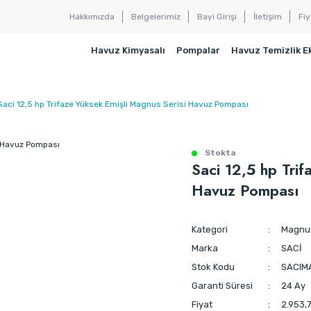
Hakkımızda
Belgelerimiz
Bayi Girişi
İletişim
Fiy
Havuz Kimyasalı
Pompalar
Havuz Temizlik E
Saci 12,5 hp Trifaze Yüksek Emişli Magnus Serisi Havuz Pompası
Stokta
Saci 12,5 hp Trif
Havuz Pompası
Kategori
Magnus
Marka
SACİ
Stok Kodu
SACIM
Garanti Süresi
24 Ay
Fiyat
2.953,