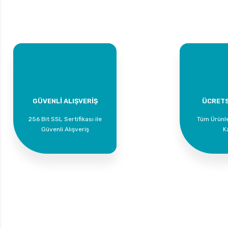
GÜVENLİ ALIŞVERİŞ
ÜCRETS
256 Bit SSL Sertifikası ile
Tüm Ürünl
Güvenli Alışveriş
K