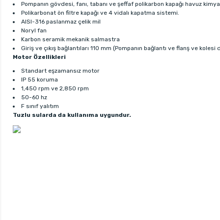
Pompanın gövdesi, fanı, tabanı ve şeffaf polikarbon kapağı havuz kimy
Polikarbonat ön filtre kapağı ve 4 vidalı kapatma sistemi.
AISI-316 paslanmaz çelik mil
Noryl fan
Karbon seramik mekanik salmastra
Giriş ve çıkış bağlantıları 110 mm (Pompanın bağlantı ve flanş ve kolesi d
Motor Özellikleri
Standart eşzamansız motor
IP 55 koruma
1,450 rpm ve 2,850 rpm
50-60 hz
F sınıf yalıtım
Tuzlu sularda da kullanıma uygundur.