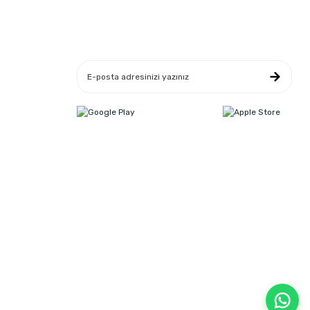
4)
Yeniliklerden Haberdar Ol
leşmesi
ikası