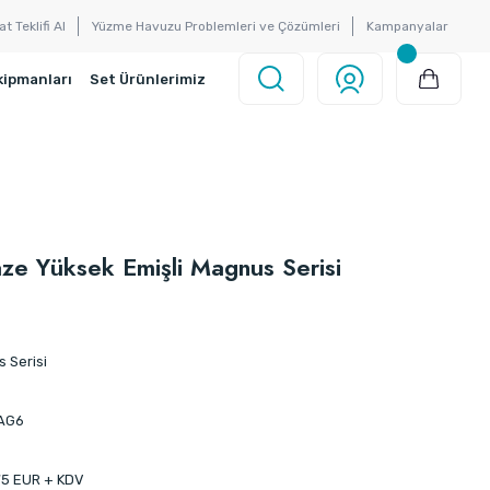
at Teklifi Al
Yüzme Havuzu Problemleri ve Çözümleri
Kampanyalar
kipmanları
Set Ürünlerimiz
aze Yüksek Emişli Magnus Serisi
 Serisi
AG6
75 EUR + KDV