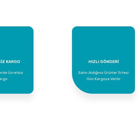
Bu ürüne ilk yorumu siz yapın!
Yorum Yaz
İZ KARGO
HIZLI GÖNDERİ
erde Ücretsiz
Satın Aldığınız Ürünler Ertesi
argo
Gün Kargoya Verilir