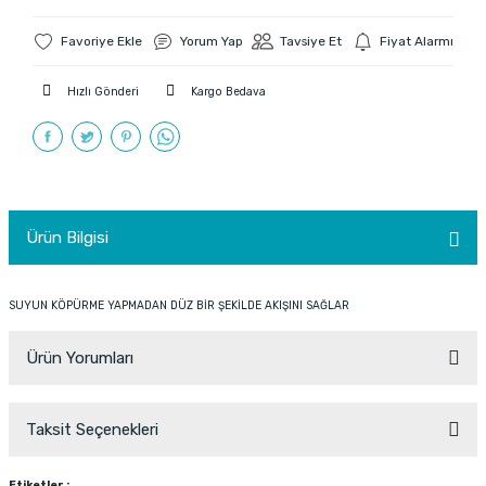
Yorum Yap
Tavsiye Et
Fiyat Alarmı
Hızlı Gönderi
Kargo Bedava
Ürün Bilgisi
SUYUN KÖPÜRME YAPMADAN DÜZ BİR ŞEKİLDE AKIŞINI SAĞLAR
Ürün Yorumları
Taksit Seçenekleri
Bu ürüne ilk yorumu siz yapın!
Etiketler :